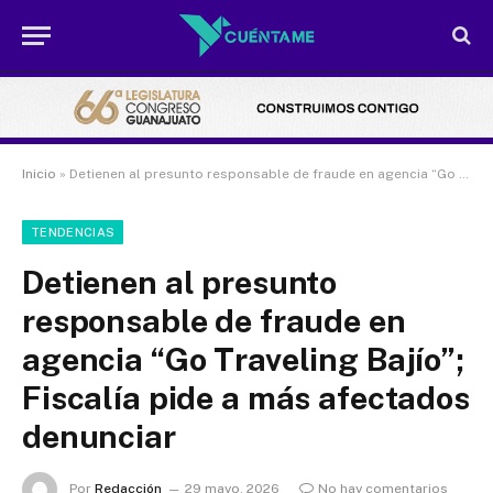
Inicio
»
Detienen al presunto responsable de fraude en agencia “Go Traveling Bajío”; Fiscalía pide a más afectados denunciar
TENDENCIAS
Detienen al presunto
responsable de fraude en
agencia “Go Traveling Bajío”;
Fiscalía pide a más afectados
denunciar
Por
Redacción
29 mayo, 2026
No hay comentarios