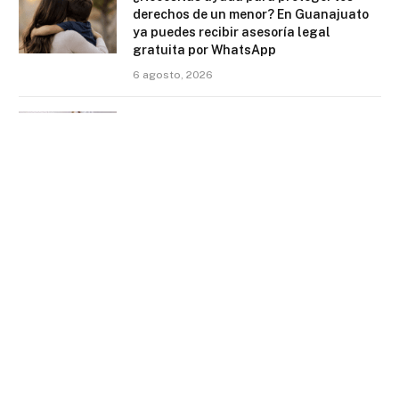
derechos de un menor? En Guanajuato
ya puedes recibir asesoría legal
gratuita por WhatsApp
6 agosto, 2026
¿Aviador? Investigación pone bajo la
lupa a colaborador mejor pagado de
diputada de Movimiento Ciudadano
6 agosto, 2026
Muere motociclista en trágico accidente
sobre el Ecobulevar rumbo a León
6 agosto, 2026
Facebook
Twitter
Instagram
TikTok