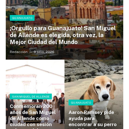
GUANAJUATO
¡Orgullo para Guanajuato! San Miguel
de Allende es elegida, otra vez, la
Mejor Ciudad del Mundo
Redacción
9 julio, 2026
SAN MIGUEL DE ALLENDE
GUANAJUATO
Conmemoran 200
años de San Miguel
Aaron Ramsey pide
de Allende como
ayuda para
ciudad con sesión
encontrar a su perro