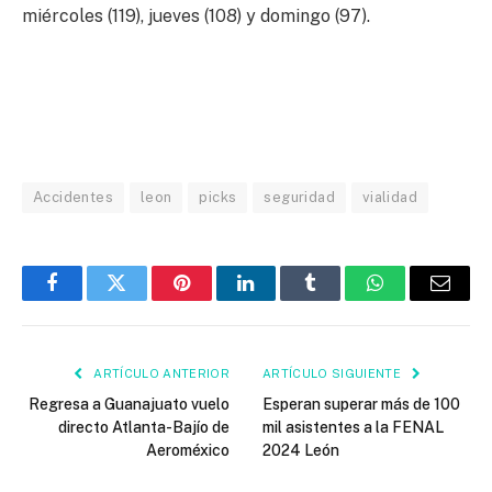
miércoles (119), jueves (108) y domingo (97).
Accidentes
leon
picks
seguridad
vialidad
Facebook
Twitter
Pinterest
LinkedIn
Tumblr
WhatsApp
Email
ARTÍCULO ANTERIOR
ARTÍCULO SIGUIENTE
Regresa a Guanajuato vuelo
Esperan superar más de 100
directo Atlanta-Bajío de
mil asistentes a la FENAL
Aeroméxico
2024 León