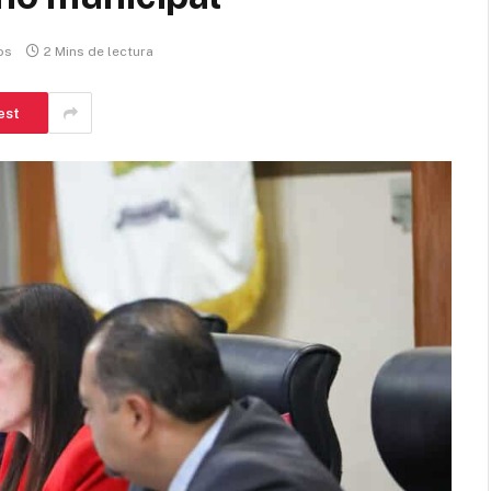
os
2 Mins de lectura
est