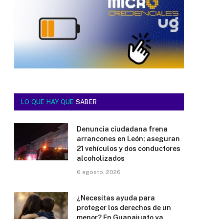
LO QUE HAY QUE
SABER
Denuncia ciudadana frena
arrancones en León; aseguran
21 vehículos y dos conductores
alcoholizados
6 agosto, 2026
¿Necesitas ayuda para
proteger los derechos de un
menor? En Guanajuato ya