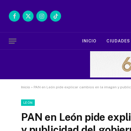
Facebook
X
Instagram
TikTok
(Twitter)
INICIO
CIUDADES
Inicio
»
PAN en León pide explicar cambios en la imagen y publi
LEÓN
PAN en León pide expl
y publicidad del gobie