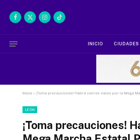
Facebook
X
Instagram
TikTok
(Twitter)
INICIO
CIUDADES
Inicio
»
¡Toma precauciones! Habrá cierres viales por la Mega M
LEÓN
¡Toma precauciones! Hab
Mega Marcha Estatal 