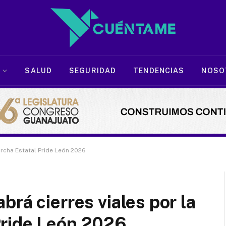
SALUD
SEGURIDAD
TENDENCIAS
NOSO
archa Estatal Pride León 2026
rá cierres viales por la
Pride León 2026