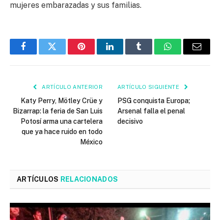
mujeres embarazadas y sus familias.
Facebook
Twitter
Pinterest
LinkedIn
Tumblr
WhatsApp
Email
ARTÍCULO ANTERIOR
ARTÍCULO SIGUIENTE
Katy Perry, Mötley Crüe y
PSG conquista Europa;
Bizarrap: la feria de San Luis
Arsenal falla el penal
Potosí arma una cartelera
decisivo
que ya hace ruido en todo
México
ARTÍCULOS
RELACIONADOS