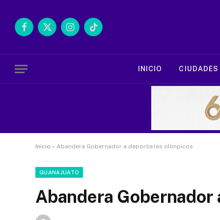
Facebook
X
Instagram
TikTok
(Twitter)
INICIO
CIUDADES
Inicio
»
Abandera Gobernador a deportistas olímpicos
GUANAJUATO
Abandera Gobernador a