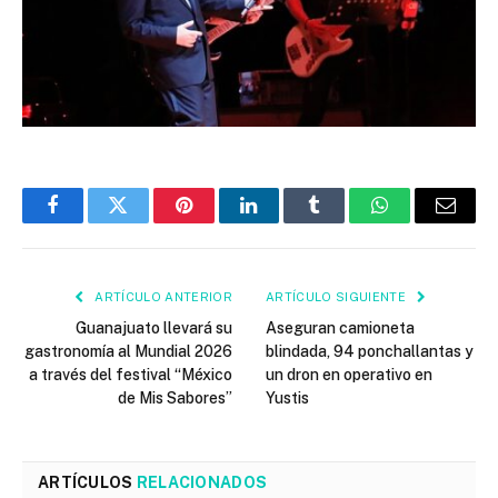
Facebook
Twitter
Pinterest
LinkedIn
Tumblr
WhatsApp
Email
ARTÍCULO ANTERIOR
ARTÍCULO SIGUIENTE
Guanajuato llevará su
Aseguran camioneta
gastronomía al Mundial 2026
blindada, 94 ponchallantas y
a través del festival “México
un dron en operativo en
de Mis Sabores”
Yustis
ARTÍCULOS
RELACIONADOS