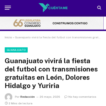
Inicio
»
Guanajuato vivirá la fiesta del futbol con transmisiones gratuitas en León, Dolores Hidalgo y Yuriria
GUANAJUATO
Guanajuato vivirá la fiesta
del futbol con transmisiones
gratuitas en León, Dolores
Hidalgo y Yuriria
Por
Redacción
26 mayo, 2026
No hay comentarios
2 Mins de lectura