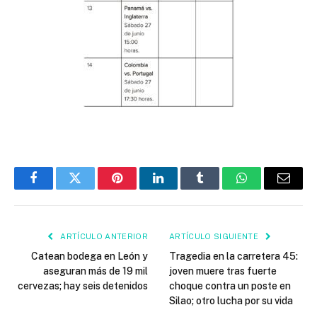
Facebook
Twitter
Pinterest
LinkedIn
Tumblr
WhatsApp
Email
ARTÍCULO ANTERIOR
ARTÍCULO SIGUIENTE
Catean bodega en León y
Tragedia en la carretera 45:
aseguran más de 19 mil
joven muere tras fuerte
cervezas; hay seis detenidos
choque contra un poste en
Silao; otro lucha por su vida