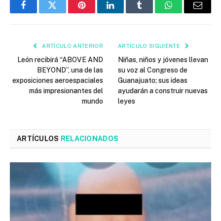
Facebook
Twitter
Pinterest
LinkedIn
Tumblr
WhatsApp
Email
ARTÍCULO ANTERIOR
ARTÍCULO SIGUIENTE
León recibirá “ABOVE AND
Niñas, niños y jóvenes llevan
BEYOND”, una de las
su voz al Congreso de
exposiciones aeroespaciales
Guanajuato; sus ideas
más impresionantes del
ayudarán a construir nuevas
mundo
leyes
ARTÍCULOS
RELACIONADOS