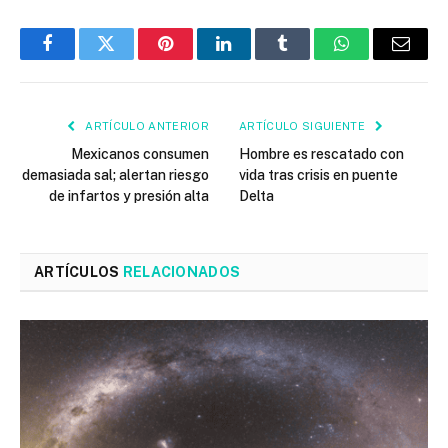
Facebook
Twitter
Pinterest
LinkedIn
Tumblr
WhatsApp
Email
ARTÍCULO ANTERIOR
ARTÍCULO SIGUIENTE
Mexicanos consumen
Hombre es rescatado con
demasiada sal; alertan riesgo
vida tras crisis en puente
de infartos y presión alta
Delta
ARTÍCULOS
RELACIONADOS