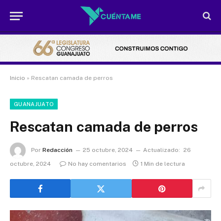
Inicio
»
Rescatan camada de perros
GUANAJUATO
Rescatan camada de perros
Por
Redacción
25 octubre, 2024
Actualizado:
26
octubre, 2024
No hay comentarios
1 Min de lectura