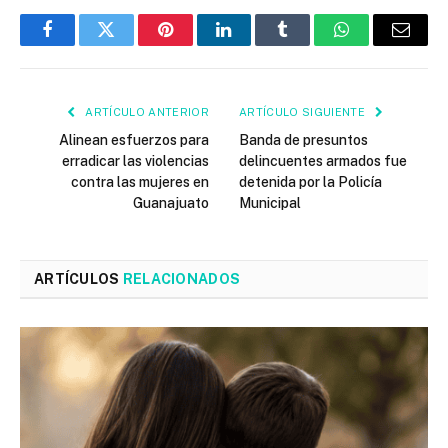
Facebook
Twitter
Pinterest
LinkedIn
Tumblr
WhatsApp
Email
ARTÍCULO ANTERIOR
ARTÍCULO SIGUIENTE
Alinean esfuerzos para
Banda de presuntos
erradicar las violencias
delincuentes armados fue
contra las mujeres en
detenida por la Policía
Guanajuato
Municipal
ARTÍCULOS
RELACIONADOS