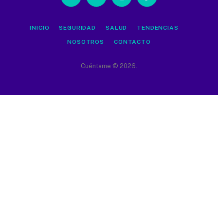
Facebook
X
Instagram
TikTok
(Twitter)
INICIO
SEGURIDAD
SALUD
TENDENCIAS
NOSOTROS
CONTACTO
Cuéntame © 2026.