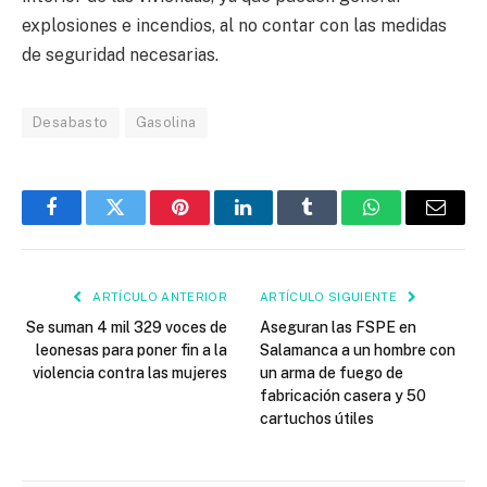
explosiones e incendios, al no contar con las medidas
de seguridad necesarias.
Desabasto
Gasolina
Facebook
Twitter
Pinterest
LinkedIn
Tumblr
WhatsApp
Email
ARTÍCULO ANTERIOR
ARTÍCULO SIGUIENTE
Se suman 4 mil 329 voces de
Aseguran las FSPE en
leonesas para poner fin a la
Salamanca a un hombre con
violencia contra las mujeres
un arma de fuego de
fabricación casera y 50
cartuchos útiles