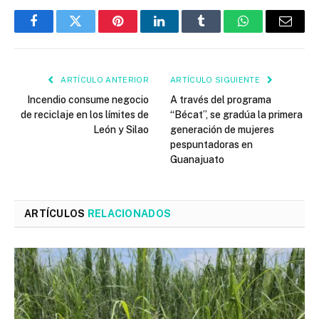
Facebook
Twitter
Pinterest
LinkedIn
Tumblr
WhatsApp
Email
ARTÍCULO ANTERIOR
ARTÍCULO SIGUIENTE
Incendio consume negocio
A través del programa
de reciclaje en los límites de
“Bécat”, se gradúa la primera
León y Silao
generación de mujeres
pespuntadoras en
Guanajuato
ARTÍCULOS
RELACIONADOS