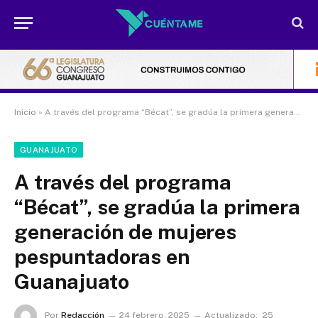
Inicio
»
A través del programa “Bécat”, se gradúa la primera generación de mujeres pespuntadoras en Guanajuato
GUANAJUATO
A través del programa
“Bécat”, se gradúa la primera
generación de mujeres
pespuntadoras en
Guanajuato
Por
Redacción
24 febrero, 2025
Actualizado:
25