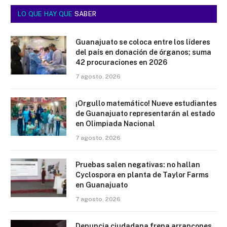
LO QUE HAY QUE
SABER
Guanajuato se coloca entre los líderes
del país en donación de órganos; suma
42 procuraciones en 2026
7 agosto, 2026
¡Orgullo matemático! Nueve estudiantes
de Guanajuato representarán al estado
en Olimpiada Nacional
7 agosto, 2026
Pruebas salen negativas: no hallan
Cyclospora en planta de Taylor Farms
en Guanajuato
7 agosto, 2026
Denuncia ciudadana frena arrancones