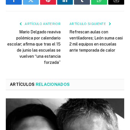
Facebook
Twitter
Pinterest
LinkedIn
Tumblr
WhatsApp
Email
ARTÍCULO ANTERIOR
ARTÍCULO SIGUIENTE
Mario Delgado reaviva
Refrescan aulas con
polémica por calendario
ventiladores; León suma casi
escolar; afirma que tras el 15
2 mil equipos en escuelas
de junio las escuelas se
ante temporada de calor
vuelven “una estancia
forzada”
ARTÍCULOS
RELACIONADOS