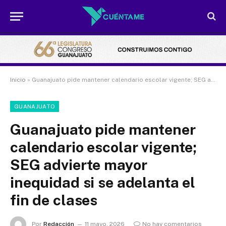
Inicio
»
Guanajuato pide mantener calendario escolar vigente; SEG advierte mayor inequidad si se adelanta el fin de clases
GUANAJUATO
Guanajuato pide mantener
calendario escolar vigente;
SEG advierte mayor
inequidad si se adelanta el
fin de clases
Por
Redacción
11 mayo, 2026
No hay comentarios