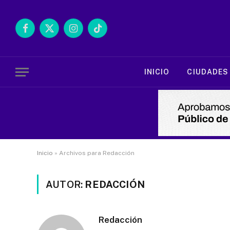
Facebook
X
Instagram
TikTok
(Twitter)
INICIO
CIUDADES
Inicio
»
Archivos para Redacción
AUTOR:
REDACCIÓN
Redacción