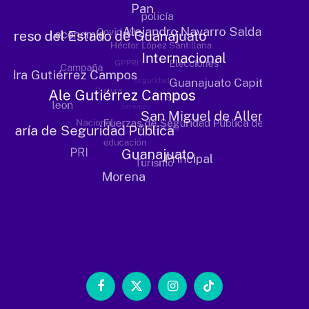
Facebook
X
Instagram
TikTok
(Twitter)