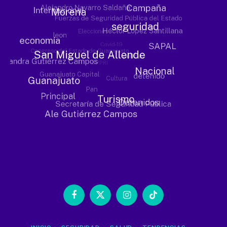
Facebook
X
Instagram
TikTok
(Twitter)