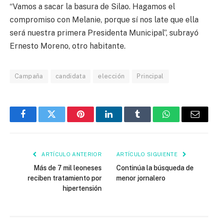
“Vamos a sacar la basura de Silao. Hagamos el
compromiso con Melanie, porque sí nos late que ella
será nuestra primera Presidenta Municipal”, subrayó
Ernesto Moreno, otro habitante.
Campaña
candidata
elección
Principal
Facebook
Twitter
Pinterest
LinkedIn
Tumblr
WhatsApp
Email
ARTÍCULO ANTERIOR
ARTÍCULO SIGUIENTE
Más de 7 mil leoneses
Continúa la búsqueda de
reciben tratamiento por
menor jornalero
hipertensión