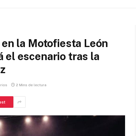
 en la Motofiesta León
el escenario tras la
Oz
rios
2 Mins de lectura
est