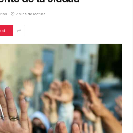
rios
2 Mins de lectura
est