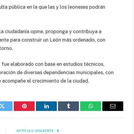
lta pública en la que las y los leoneses podrán
la ciudadanía opine, proponga y contribuya a
tante para construir un León más ordenado, con
torno.
fue elaborado con base en estudios técnicos,
boración de diversas dependencias municipales, con
e acompañe el crecimiento de la ciudad.
k
Twitter
Pinterest
LinkedIn
Tumblr
WhatsApp
Email
ARTÍCULO SIGUIENTE