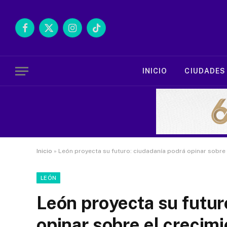
Facebook
X
Instagram
TikTok
(Twitter)
INICIO
CIUDADES
Inicio
»
León proyecta su futuro: ciudadanía podrá opinar sobre 
LEÓN
León proyecta su futur
opinar sobre el crecimi