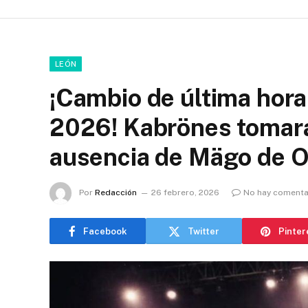
LEÓN
¡Cambio de última hora
2026! Kabrönes tomará 
ausencia de Mägo de 
Por
Redacción
26 febrero, 2026
No hay comenta
Facebook
Twitter
Pinter