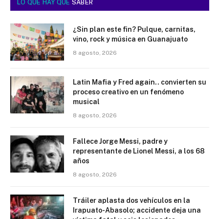
LO QUE HAY QUE
SABER
¿Sin plan este fin? Pulque, carnitas,
vino, rock y música en Guanajuato
8 agosto, 2026
Latin Mafia y Fred again.. convierten su
proceso creativo en un fenómeno
musical
8 agosto, 2026
Fallece Jorge Messi, padre y
representante de Lionel Messi, a los 68
años
8 agosto, 2026
Tráiler aplasta dos vehículos en la
Irapuato-Abasolo; accidente deja una