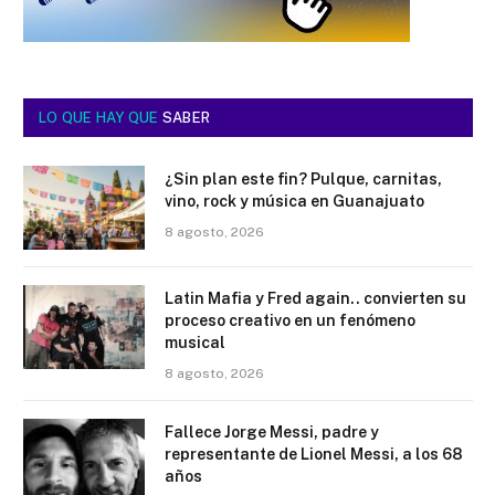
LO QUE HAY QUE
SABER
¿Sin plan este fin? Pulque, carnitas,
vino, rock y música en Guanajuato
8 agosto, 2026
Latin Mafia y Fred again.. convierten su
proceso creativo en un fenómeno
musical
8 agosto, 2026
Fallece Jorge Messi, padre y
representante de Lionel Messi, a los 68
años