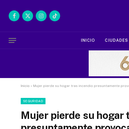
Facebook
X
Instagram
TikTok
(Twitter)
INICIO
CIUDADES
Inicio
»
Mujer pierde su hogar tras incendio presuntamente prov
SEGURIDAD
Mujer pierde su hogar 
presuntamente provoca