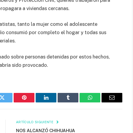
 propagara a viviendas cercanas.
catistas, tanto la mujer como el adolescente
ndio consumió por completo el hogar y todas sus
riales.
mado sobre personas detenidas por estos hechos,
habría sido provocado.
k
Twitter
Pinterest
LinkedIn
Tumblr
WhatsApp
Email
ARTÍCULO SIGUIENTE
NOS ALCANZÓ CHIHUAHUA