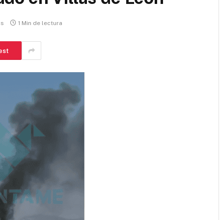
os
1 Min de lectura
est