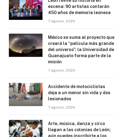
León revive su historia en
escena: 90 artistas contarán
450 años de memoria leonesa
7 agosto, 2026
México se suma al proyecto que
creará la “película más grande
del universo”; la Universidad de
Guanajuato forma parte de la
misión
7 agosto, 2026
Accidente de motociclistas
deja a un menor sin vida y dos
lesionados
7 agosto, 2026
Arte, música, danza y circo
llegan a las colonias de León;
aún puedes inscribirte a los