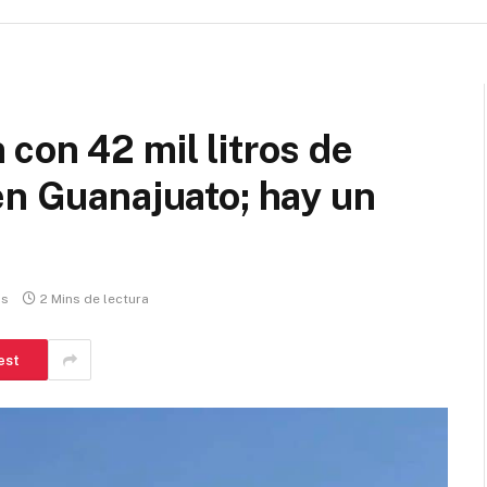
con 42 mil litros de
en Guanajuato; hay un
os
2 Mins de lectura
est