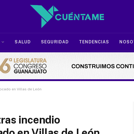
SALUD
SEGURIDAD
TENDENCIAS
NOSO
ocado en Villas de León
tras incendio
do en Villas de León