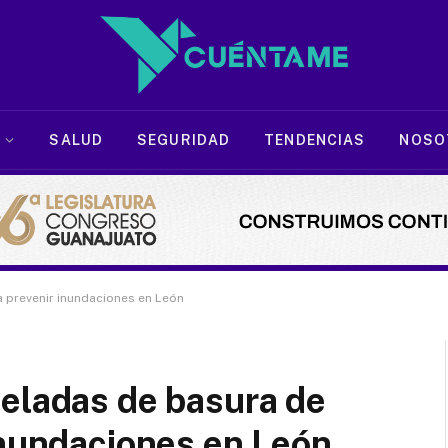
SALUD
SEGURIDAD
TENDENCIAS
NOSO
 prevenir inundaciones en León
neladas de basura de
inundaciones en León