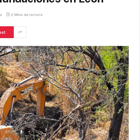
os
2 Mins de lectura
est