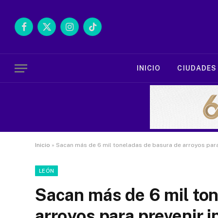
Facebook
X
Instagram
TikTok
(Twitter)
INICIO
CIUDADES
Inicio
»
Sacan más de 6 mil toneladas de basura de arroyos para
LEÓN
Sacan más de 6 mil to
arroyos para prevenir 