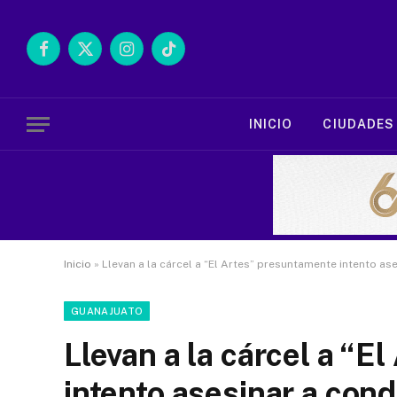
Facebook
X
Instagram
TikTok
(Twitter)
INICIO
CIUDADES
Inicio
»
Llevan a la cárcel a “El Artes” presuntamente intento as
GUANAJUATO
Llevan a la cárcel a “E
intento asesinar a con