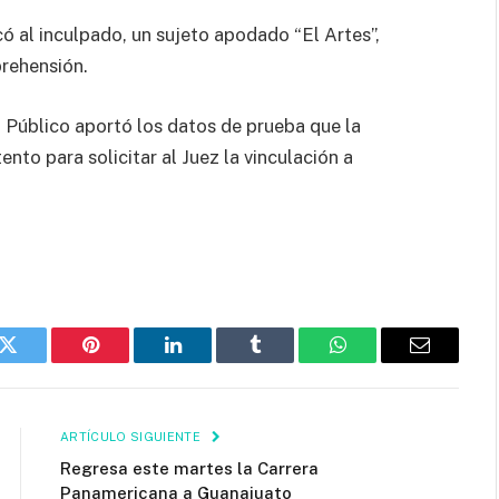
có al inculpado, un sujeto apodado “El Artes”,
prehensión.
o Público aportó los datos de prueba que la
ento para solicitar al Juez la vinculación a
k
Twitter
Pinterest
LinkedIn
Tumblr
WhatsApp
Email
ARTÍCULO SIGUIENTE
Regresa este martes la Carrera
Panamericana a Guanajuato