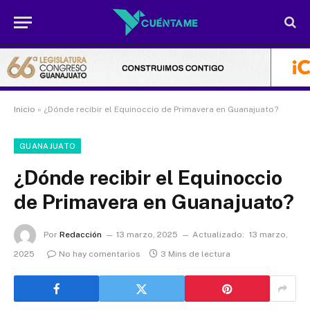
Inicio
»
¿Dónde recibir el Equinoccio de Primavera en Guanajuato?
GUANAJUATO
¿Dónde recibir el Equinoccio
de Primavera en Guanajuato?
Por
Redacción
13 marzo, 2025
Actualizado:
13 marzo,
2025
No hay comentarios
3 Mins de lectura