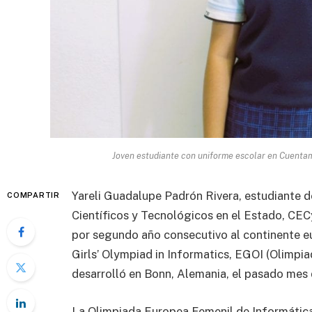
Joven estudiante con uniforme escolar en Cuenta
Yareli Guadalupe Padrón Rivera, estudiante d
COMPARTIR
Científicos y Tecnológicos en el Estado, CECy
por segundo año consecutivo al continente e
Girls’ Olympiad in Informatics, EGOI (Olimpi
desarrolló en Bonn, Alemania, el pasado mes d
La Olimpiada Europea Femenil de Informátic