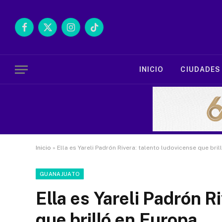
Facebook
X
Instagram
TikTok
(Twitter)
INICIO
CIUDADES
Inicio
»
Ella es Yareli Padrón Rivera: talento ludovicense que bri
GUANAJUATO
Ella es Yareli Padrón R
que brilló en Europa