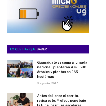
LO QUE HAY QUE
SABER
Guanajuato se suma a jornada
nacional: plantarán 4 mil 580
árboles y plantas en 265
hectáreas
9 agosto, 2026
Antes de llenar el carrito,
revisa esto: Profeco pone bajo
la lupa los útiles escolares