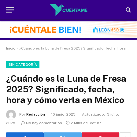
Inicio
»
¿Cuándo es la Luna de Fresa 2025? Significado, fecha, hora y cómo verla en México
SIN CATEGORÍA
¿Cuándo es la Luna de Fresa
2025? Significado, fecha,
hora y cómo verla en México
Por
Redacción
10 junio, 2025
Actualizado:
3 julio,
2025
No hay comentarios
2 Mins de lectura