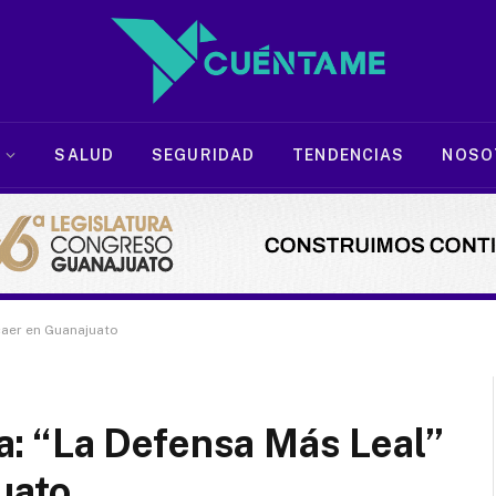
SALUD
SEGURIDAD
TENDENCIAS
NOSO
 caer en Guanajuato
lía: “La Defensa Más Leal”
uato