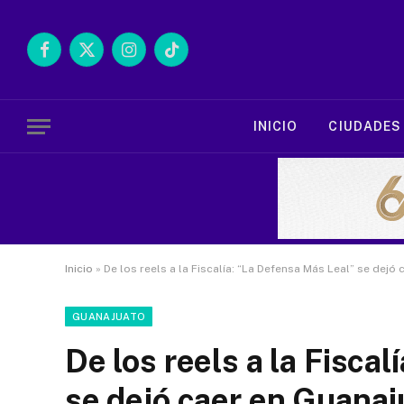
Facebook
X
Instagram
TikTok
(Twitter)
INICIO
CIUDADES
Inicio
»
De los reels a la Fiscalía: “La Defensa Más Leal” se dejó
GUANAJUATO
De los reels a la Fisca
se dejó caer en Guanaj