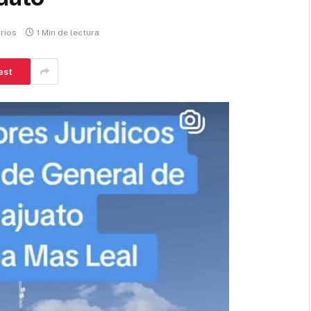
rios
1 Min de lectura
est