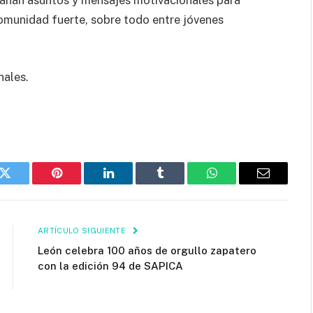
ganan asuntos y mensajes motivacionales para
omunidad fuerte, sobre todo entre jóvenes
nales.
k
Twitter
Pinterest
LinkedIn
Tumblr
WhatsApp
Email
ARTÍCULO SIGUIENTE
León celebra 100 años de orgullo zapatero
con la edición 94 de SAPICA