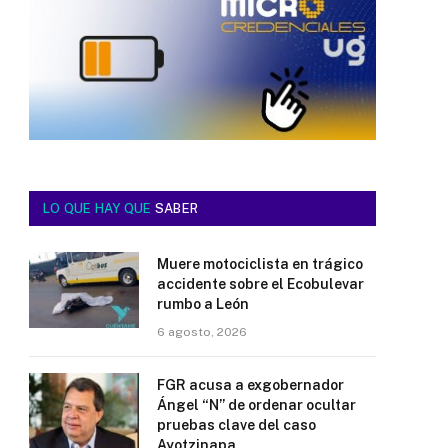
LO QUE HAY QUE
SABER
Muere motociclista en trágico
accidente sobre el Ecobulevar
rumbo a León
6 agosto, 2026
FGR acusa a exgobernador
Ángel “N” de ordenar ocultar
pruebas clave del caso
Ayotzinapa