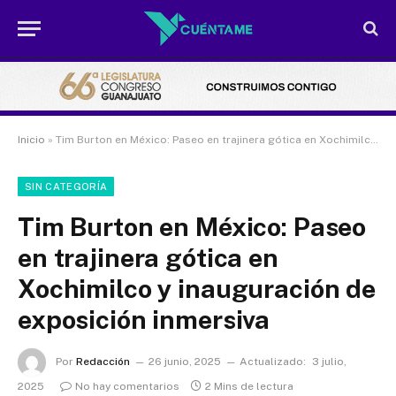
Inicio
»
Tim Burton en México: Paseo en trajinera gótica en Xochimilco y inauguración de exposición inmersiva
SIN CATEGORÍA
Tim Burton en México: Paseo
en trajinera gótica en
Xochimilco y inauguración de
exposición inmersiva
Por
Redacción
26 junio, 2025
Actualizado:
3 julio,
2025
No hay comentarios
2 Mins de lectura