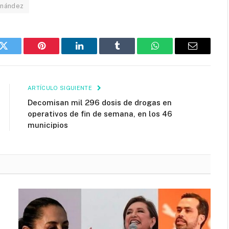
rnández
k
Twitter
Pinterest
LinkedIn
Tumblr
WhatsApp
Email
ARTÍCULO SIGUIENTE
Decomisan mil 296 dosis de drogas en
operativos de fin de semana, en los 46
municipios