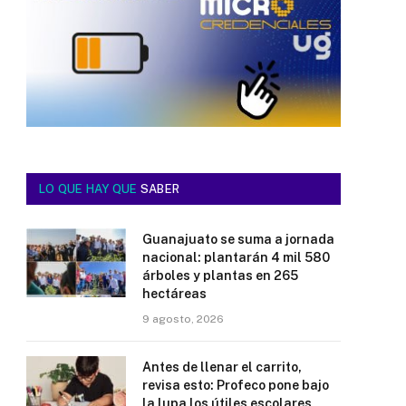
LO QUE HAY QUE
SABER
Guanajuato se suma a jornada
nacional: plantarán 4 mil 580
árboles y plantas en 265
hectáreas
9 agosto, 2026
Antes de llenar el carrito,
revisa esto: Profeco pone bajo
la lupa los útiles escolares