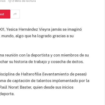
rios
2 Mins de lectura
est
001, Yesica Hernández Vieyra jamás se imaginó
el mundo, algo que ha logrado gracias a su
na reunión con la deportista y con miembros de su
char su historia de trabajo y cosecha de éxitos.
disciplina de Halterofilia (levantamiento de pesas)
rama de captación de talentos implementado por la
úl Norat Baster, quien desde sus inicios
 deporte.