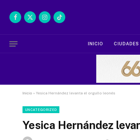
Facebook
X
Instagram
TikTok
(Twitter)
INICIO
CIUDADES
Inicio
»
Yesica Hernández levanta el orgullo leonés
UNCATEGORIZED
Yesica Hernández levan