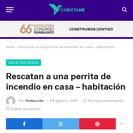
Inicio
»
Rescatan a una perrita de incendio en casa – habitación
UNCATEGORIZED
Rescatan a una perrita de
incendio en casa – habitación
Por
Redacción
24 agosto, 2019
No hay comentarios
2 Mins de lectura