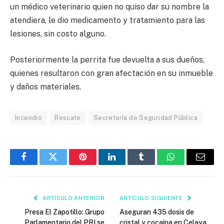
un médico veterinario quien no quiso dar su nombre la
atendiera, le dio medicamento y tratamiento para las
lesiones, sin costo alguno.
Posteriormente la perrita fue devuelta a sus dueños,
quienes resultaron con gran afectación en su inmueble
y daños materiales.
Incendio
Rescate
Secretaría de Seguridad Pública
Facebook
Twitter
Pinterest
LinkedIn
Tumblr
WhatsApp
Email
ARTÍCULO ANTERIOR
ARTÍCULO SIGUIENTE
Presa El Zapotillo: Grupo
Aseguran 435 dosis de
Parlamentario del PRI se
cristal y cocaína en Celaya