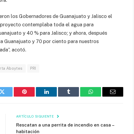
bra.
eron los Gobernadores de Guanajuato y Jalisco el
el proyecto contemplaba toda el agua para
anajuato y 40 % para Jalisco; y ahora, después
ra Guanajuato y 70 por ciento para nuestros
ada”, acotó.
rta Aboytes
PRI
k
Twitter
Pinterest
LinkedIn
Tumblr
WhatsApp
Email
ARTÍCULO SIGUIENTE
Rescatan a una perrita de incendio en casa –
habitación