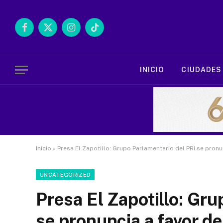
Facebook
X
Instagram
TikTok
(Twitter)
INICIO
CIUDADES
Inicio
»
Presa El Zapotillo: Grupo Parlamentario del PRI se pronu
UNCATEGORIZED
Presa El Zapotillo: Gr
se pronuncia a favor de