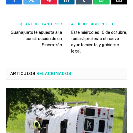
Facebook
Twitter
Pinterest
LinkedIn
Tumblr
WhatsApp
Email
ARTÍCULO ANTERIOR
ARTÍCULO SIGUIENTE
Guanajuato le apuesta a la
Este miércoles 10 de octubre,
construcción de un
tomará protesta el nuevo
Sincrotrón
ayuntamiento y gabinete
legal
ARTÍCULOS
RELACIONADOS