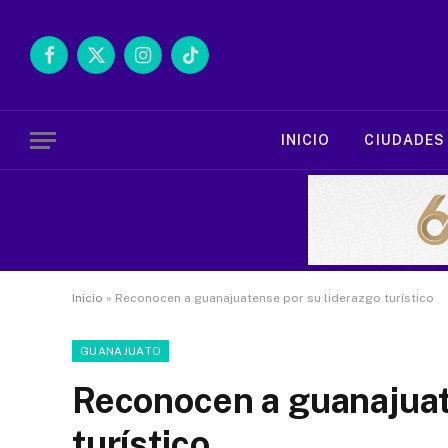
Facebook
X
Instagram
TikTok
(Twitter)
INICIO
CIUDADES
Inicio
»
Reconocen a guanajuatense por su liderazgo turístico
GUANAJUATO
Reconocen a guanajuat
turístico