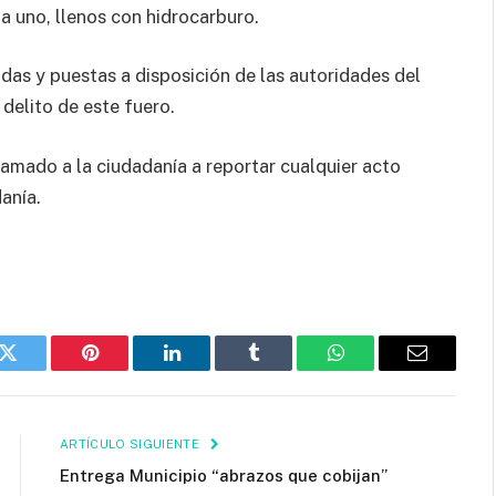
a uno, llenos con hidrocarburo.
as y puestas a disposición de las autoridades del
 delito de este fuero.
lamado a la ciudadanía a reportar cualquier acto
anía.
k
Twitter
Pinterest
LinkedIn
Tumblr
WhatsApp
Email
ARTÍCULO SIGUIENTE
Entrega Municipio “abrazos que cobijan”