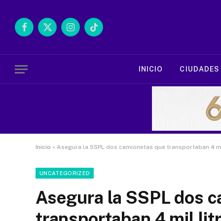
Facebook
X
Instagram
TikTok
(Twitter)
INICIO
CIUDADES
Inicio
»
Asegura la SSPL dos camionetas que transportaban 4 mil
UNCATEGORIZED
Asegura la SSPL dos c
transportaban 4 mil lit