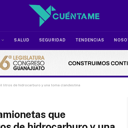
SALUD
SEGURIDAD
TENDENCIAS
NOSO
 litros de hidrocarburo y una toma clandestina
amionetas que
ros de hidrocarburo y una