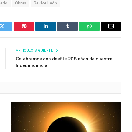
bedo
Obras
Revive León
k
Twitter
Pinterest
LinkedIn
Tumblr
WhatsApp
Email
ARTÍCULO SIGUIENTE
Celebramos con desfile 208 años de nuestra
Independencia