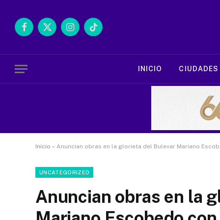
Facebook
X
Instagram
TikTok
(Twitter)
INICIO
CIUDADES
Inicio
»
Anuncian obras en la glorieta del Bulevar Mariano Esco
UNCATEGORIZED
Anuncian obras en la gl
Mariano Escobedo con 