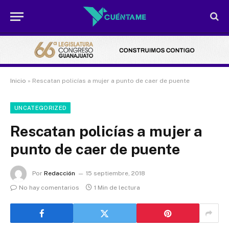
Inicio
»
Rescatan policías a mujer a punto de caer de puente
UNCATEGORIZED
Rescatan policías a mujer a
punto de caer de puente
Por
Redacción
15 septiembre, 2018
No hay comentarios
1 Min de lectura