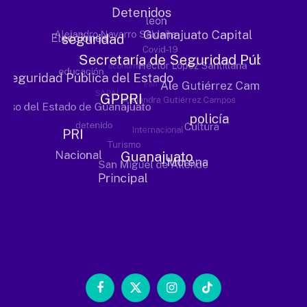
Facebook
X
Instagram
TikTok
(Twitter)