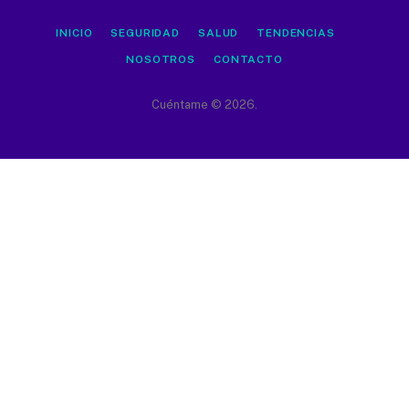
INICIO
SEGURIDAD
SALUD
TENDENCIAS
NOSOTROS
CONTACTO
Cuéntame © 2026.