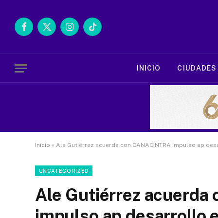
Facebook
X
Instagram
TikTok
(Twitter)
INICIO
CIUDADES
Inicio
»
Ale Gutiérrez acuerda con CANACINTRA impulso ap desa
UNCATEGORIZED
Ale Gutiérrez acuerd
impulso ap desarrollo 