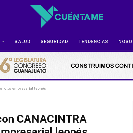
SALUD
SEGURIDAD
TENDENCIAS
NOSO
rrollo empresarial leonés
a con CANACINTRA
empresarial leonés