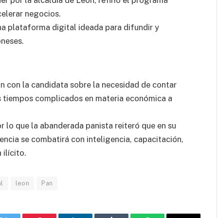
r por la alcaldía de León, refirió el programa
elerar negocios.
a plataforma digital ideada para difundir y
oneses.
 con la candidata sobre la necesidad de contar
os tiempos complicados en materia económica a
r lo que la abanderada panista reiteró que en su
encia se combatirá con inteligencia, capacitación,
ilícito.
l
leon
Pan