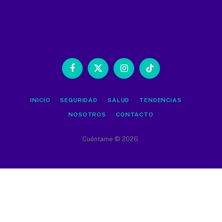
Facebook
X
Instagram
TikTok
(Twitter)
INICIO
SEGURIDAD
SALUD
TENDENCIAS
NOSOTROS
CONTACTO
Cuéntame © 2026.