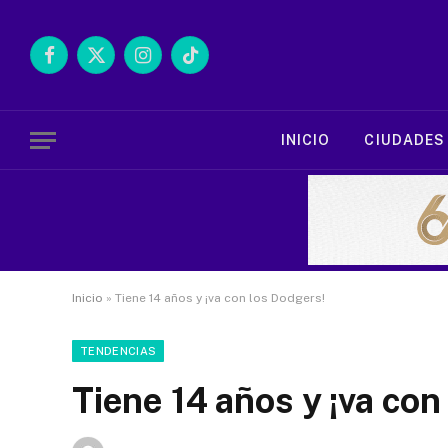
Facebook
X
Instagram
TikTok
(Twitter)
INICIO
CIUDADES
Inicio
»
Tiene 14 años y ¡va con los Dodgers!
TENDENCIAS
Tiene 14 años y ¡va con