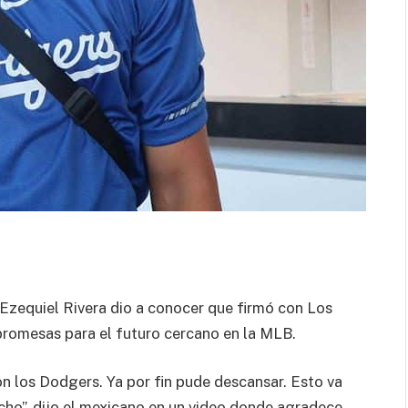
 Ezequiel Rivera dio a conocer que firmó con Los
omesas para el futuro cercano en la MLB.
on los Dodgers. Ya por fin pude descansar. Esto va
ho”, dijo el mexicano en un video donde agradece