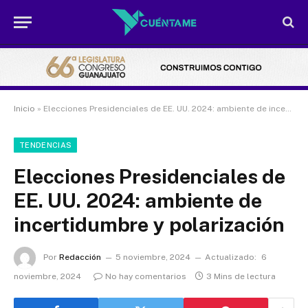
Inicio
»
Elecciones Presidenciales de EE. UU. 2024: ambiente de incertidumbre y polarización
TENDENCIAS
Elecciones Presidenciales de
EE. UU. 2024: ambiente de
incertidumbre y polarización
Por
Redacción
5 noviembre, 2024
Actualizado:
6
noviembre, 2024
No hay comentarios
3 Mins de lectura