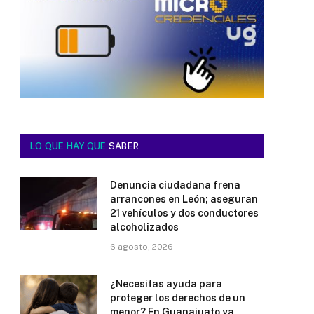
LO QUE HAY QUE
SABER
Denuncia ciudadana frena
arrancones en León; aseguran
21 vehículos y dos conductores
alcoholizados
6 agosto, 2026
¿Necesitas ayuda para
proteger los derechos de un
menor? En Guanajuato ya