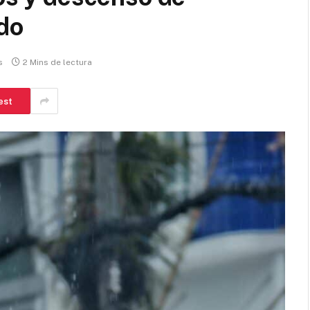
do
s
2 Mins de lectura
est