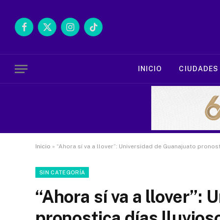
Facebook
X
Instagram
TikTok
(Twitter)
INICIO
CIUDADES
Inicio
»
“Ahora sí va a llover”: Universidad de Guanajuato prono
SIN CATEGORÍA
“Ahora sí va a llover”:
pronostica días lluvio