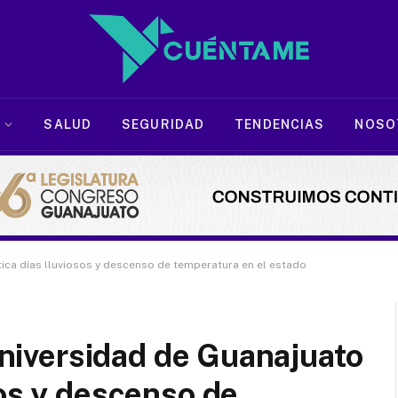
SALUD
SEGURIDAD
TENDENCIAS
NOSO
stica días lluviosos y descenso de temperatura en el estado
 Universidad de Guanajuato
sos y descenso de