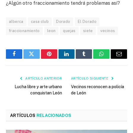
¿Algún otro fraccionamiento tendrá problemas así?
alberca
casa club
Dorado
El Dorado
fraccionamiento
leon
quejas
siete
vecinos
Facebook
Twitter
Pinterest
LinkedIn
Tumblr
WhatsApp
Email
ARTÍCULO ANTERIOR
ARTÍCULO SIGUIENTE
Lucha libre y arte urbano
Vecinos reconocen a policía
conquistan León
de León
ARTÍCULOS
RELACIONADOS