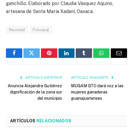
ganchillo. Elaborado por Claudia Vásquez Aquino,
artesana de Santa María Xadani, Oaxaca.
Nacional
Principal
Facebook
Twitter
Pinterest
LinkedIn
Tumblr
WhatsApp
Email
ARTÍCULO ANTERIOR
ARTÍCULO SIGUIENTE
Anuncia Alejandra Gutiérrez
MUGAM GTO dará voz a las
dignificación de la zona sur
mujeres ganaderas
del municipio
guanajuatenses
ARTÍCULOS
RELACIONADOS