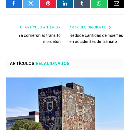
Facebook
Twitter
Pinterest
LinkedIn
Tumblr
WhatsApp
Email
ARTÍCULO ANTERIOR
ARTÍCULO SIGUIENTE
Ya corrieron al tránsito
Reduce cantidad de muertes
mordelón
en accidentes de tránsito
ARTÍCULOS
RELACIONADOS