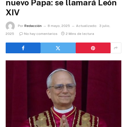
nuevo Papa: se llamará León
XIV
Por
Redacción
8 mayo, 2025
Actualizado:
3 julio,
2025
No hay comentarios
2 Mins de lectura