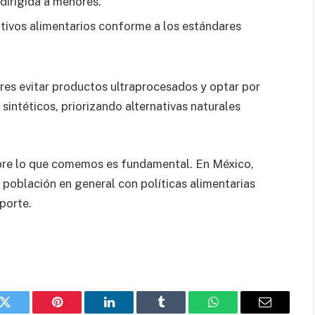
dirigida a menores.
itivos alimentarios conforme a los estándares
res evitar productos ultraprocesados y optar por
sintéticos, priorizando alternativas naturales
sobre lo que comemos es fundamental. En México,
 población en general con políticas alimentarias
porte.
k
Twitter
Pinterest
LinkedIn
Tumblr
WhatsApp
Email