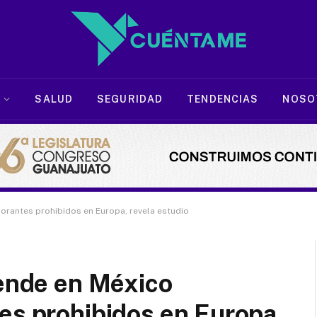
SALUD
SEGURIDAD
TENDENCIAS
NOSO
lorantes prohibidos en Europa, revela estudio
vende en México
es prohibidos en Europa,