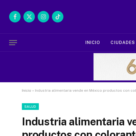
Facebook
X
Instagram
TikTok
(Twitter)
INICIO
CIUDADES
Inicio
»
Industria alimentaria vende en México productos con co
SALUD
Industria alimentaria 
productos con colorant