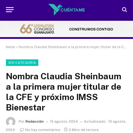
Inicio
»
Nombra Claudia Sheinbaum a la primera mujer titular de la CFE y próximo IMSS Bienestar
SIN CATEGORÍA
Nombra Claudia Sheinbaum
a la primera mujer titular de
la CFE y próximo IMSS
Bienestar
Por
Redacción
13 agosto, 2024
Actualizado:
13 agosto,
2024
No hay comentarios
2 Mins de lectura